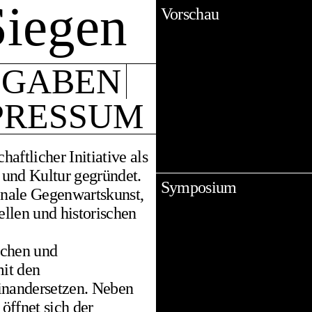
Siegen
Vorschau
SGABEN
PRESSUM
aftlicher Initiative als
 und Kultur gegründet.
Symposium
ionale Gegenwartskunst,
ellen und historischen
schen und
mit den
inandersetzen. Neben
öffnet sich der