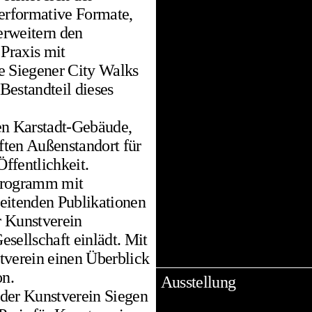
Performative Formate,
erweitern den
 Praxis mit
e Siegener City Walks
Bestandteil dieses
en Karstadt-Gebäude,
aften Außenstandort für
ffentlichkeit.
tprogramm mit
eitenden Publikationen
r Kunstverein
sellschaft einlädt. Mit
tverein einen Überblick
on.
Ausstellung
 der Kunstverein Siegen