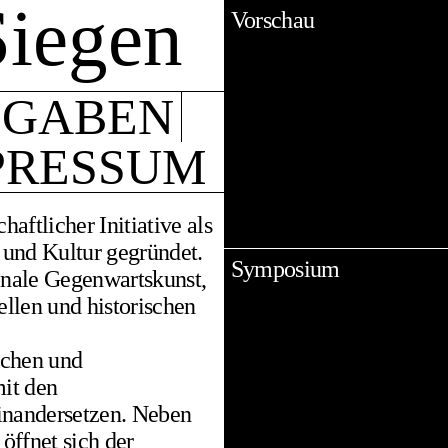
Siegen
Vorschau
SGABEN
PRESSUM
aftlicher Initiative als
 und Kultur gegründet.
Symposium
ionale Gegenwartskunst,
ellen und historischen
schen und
mit den
inandersetzen. Neben
öffnet sich der