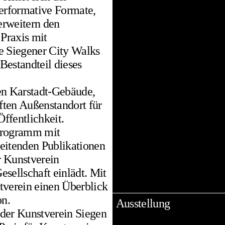
Performative Formate,
erweitern den
 Praxis mit
e Siegener City Walks
Bestandteil dieses
en Karstadt-Gebäude,
aften Außenstandort für
ffentlichkeit.
tprogramm mit
eitenden Publikationen
r Kunstverein
sellschaft einlädt. Mit
tverein einen Überblick
on.
Ausstellung
 der Kunstverein Siegen